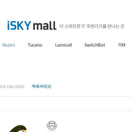
Muzen
Tucano
Lamicall
SwitchBot
기타
KLE Clip-On(1)
액세서리(2)