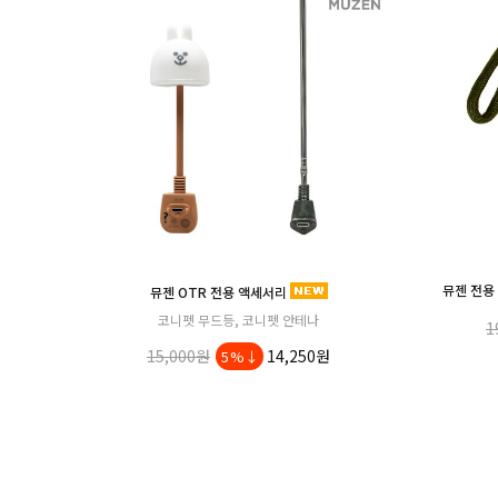
뮤젠 전용 랜
뮤젠 OTR 전용 액세서리
코니펫 무드등, 코니펫 안테나
1
15,000원
14,250원
5%↓