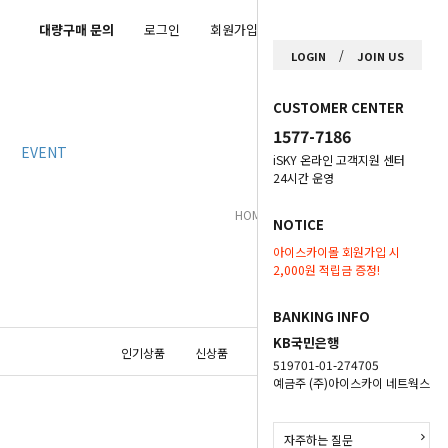
대량구매 문의
로그인
회원가입
마이페이지
/
LOGIN
JOIN US
CUSTOMER CENTER
1577-7186
EVENT
iSKY 온라인 고객지원 센터
24시간 운영
HOME
>
Muzen
>
액세서리
NOTICE
아이스카이몰 회원가입 시
2,000원 적립금 증정!
BANKING INFO
KB국민은행
인기상품
신상품
낮은가격
높은가격
519701-01-274705
예금주 (주)아이스카이 네트웍스
자주하는 질문