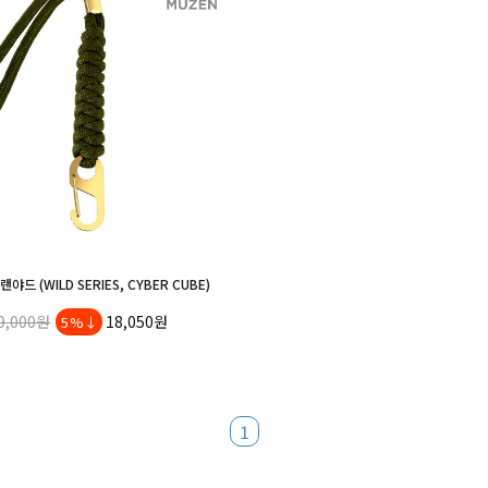
야드 (WILD SERIES, CYBER CUBE)
9,000원
18,050원
5%↓
1