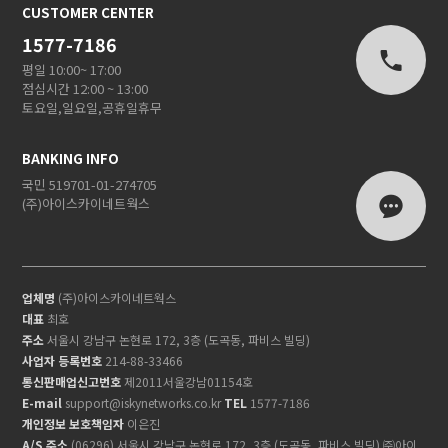
CUSTOMER CENTER
1577-7186
평일 10:00~ 17:00
점심시간 12:00 ~ 13:00
토요일,일요일,공휴일휴무
BANKING INFO
국민 519701-01-274705
(주)아이스카이네트웍스
업체명
(주)아이스카이네트웍스
대표
최호
주소
서울시 강남구 논현로 172, 3층 (도곡동, 파비스 빌딩)
사업자 등록번호
214-88-33466
통신판매업신고번호
제2011서울강남01154호
E-mail
support@iskynetworks.co.kr
TEL
1577-7186
개인정보 보호책임자
이은진
A/S 주소
(06296) 서울시 강남구 논현로 172, 3층 (도곡동, 파비스 빌딩) ㈜아이