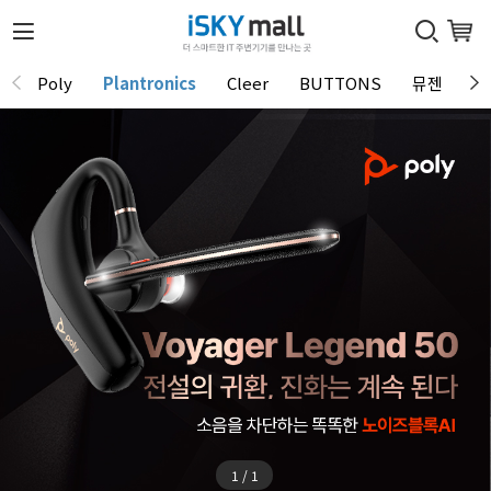
Poly
Plantronics
Cleer
BUTTONS
뮤젠
T
1 / 1