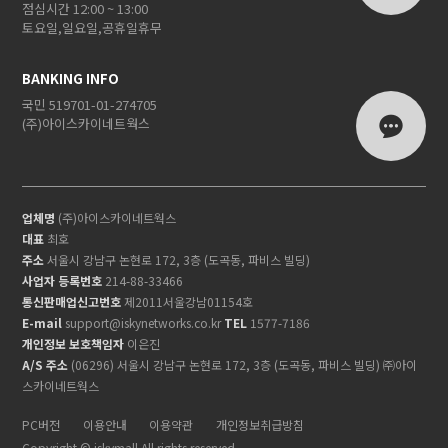
점심시간 12:00 ~ 13:00
토요일,일요일,공휴일휴무
BANKING INFO
국민 519701-01-274705
(주)아이스카이네트웍스
업체명
(주)아이스카이네트웍스
대표
최호
주소
서울시 강남구 논현로 172, 3층 (도곡동, 파비스 빌딩)
사업자 등록번호
214-88-33466
통신판매업신고번호
제2011서울강남01154호
E-mail
support@iskynetworks.co.kr
TEL
1577-7186
개인정보 보호책임자
이은진
A/S 주소
(06296) 서울시 강남구 논현로 172, 3층 (도곡동, 파비스 빌딩) ㈜아이
스카이네트웍스
PC버전
이용안내
이용약관
개인정보취급방침
Copyright © iskymall All rights reserved.