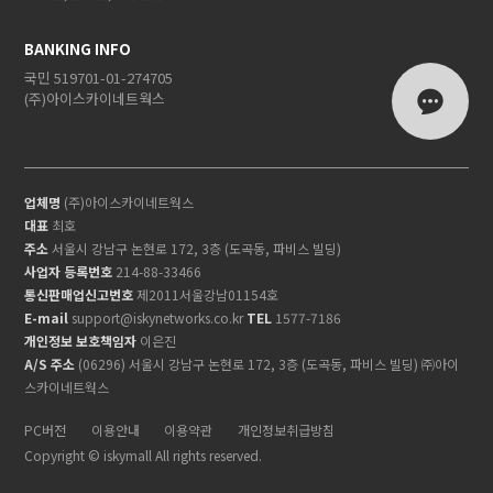
BANKING INFO
국민 519701-01-274705
(주)아이스카이네트웍스
업체명
(주)아이스카이네트웍스
대표
최호
주소
서울시 강남구 논현로 172, 3층 (도곡동, 파비스 빌딩)
사업자 등록번호
214-88-33466
통신판매업신고번호
제2011서울강남01154호
E-mail
support@iskynetworks.co.kr
TEL
1577-7186
개인정보 보호책임자
이은진
A/S 주소
(06296) 서울시 강남구 논현로 172, 3층 (도곡동, 파비스 빌딩) ㈜아이
스카이네트웍스
PC버전
이용안내
이용약관
개인정보취급방침
Copyright © iskymall All rights reserved.