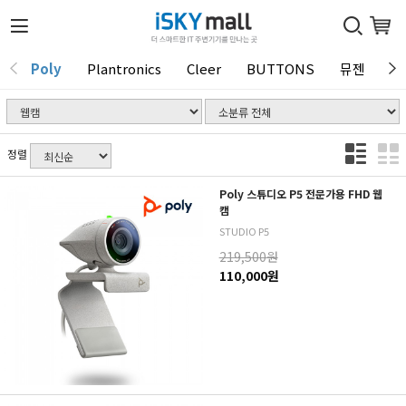
Poly
Plantronics
Cleer
BUTTONS
뮤젠
T
1 / 0
정렬
Poly 스튜디오 P5 전문가용 FHD 웹
캠
STUDIO P5
219,500원
110,000원