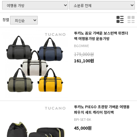
정렬
투카노 꼼모 가벼운 보스턴백 위켄더
백 여행용가방 운동가방
BGOMWE
179,000원
161,100원
투카노 PIEGO 초경량 가벼운 여행용
파우치 세트 캐리어 정리백
BPI-SET-BK
45,000원