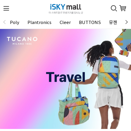
Poly
Plantronics
Cleer
BUTTONS
뮤젠
Tu
1 / 0