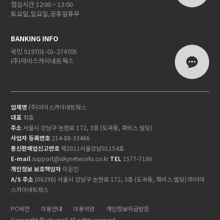
점심시간 12:00 ~ 13:00
토요일,일요일,공휴일휴무
BANKING INFO
국민 519701-01-274705
(주)아이스카이네트웍스
업체명
(주)아이스카이네트웍스
대표
최호
주소
서울시 강남구 논현로 172, 3층 (도곡동, 파비스 빌딩)
사업자 등록번호
214-88-33466
통신판매업신고번호
제2011서울강남01154호
E-mail
support@iskynetworks.co.kr
TEL
1577-7186
개인정보 보호책임자
이은진
A/S 주소
(06296) 서울시 강남구 논현로 172, 3층 (도곡동, 파비스 빌딩) ㈜아이
스카이네트웍스
PC버전
이용안내
이용약관
개인정보취급방침
Copyright © iskymall All rights reserved.