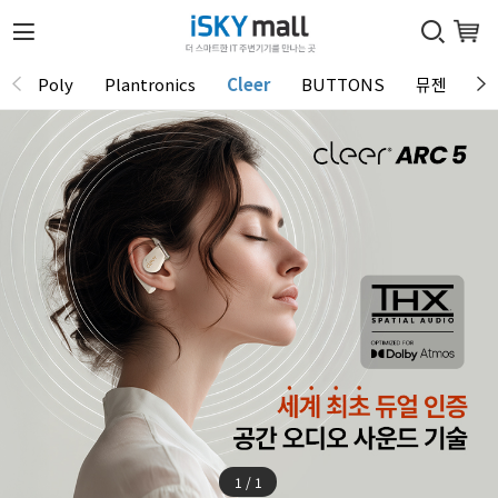
Poly
Plantronics
Cleer
BUTTONS
뮤젠
Tu
1 / 1