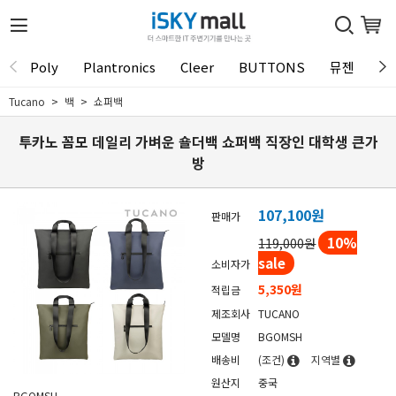
Poly
Plantronics
Cleer
BUTTONS
뮤젠
Tu
Tucano
백
쇼퍼백
투카노 꼼모 데일리 가벼운 숄더백 쇼퍼백 직장인 대학생 큰가
방
107,100
원
판매가
10
%
119,000원
sale
소비자가
5,350원
적립금
제조회사
TUCANO
모델명
BGOMSH
배송비
(조건)
지역별
원산지
중국
BGOMSH