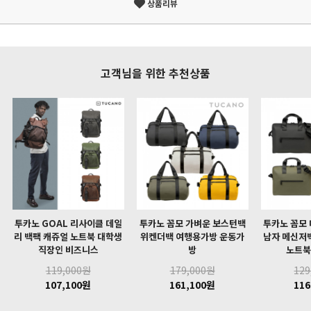
상품리뷰
고객님을 위한 추천상품
투카노 GOAL 리사이클 데일
투카노 꼼모 가벼운 보스턴백
투카노 꼼모
리 백팩 캐쥬얼 노트북 대학생
위켄더백 여행용가방 운동가
남자 메신저
직장인 비즈니스
방
노트북
119,000원
179,000원
129
107,100원
161,100원
116