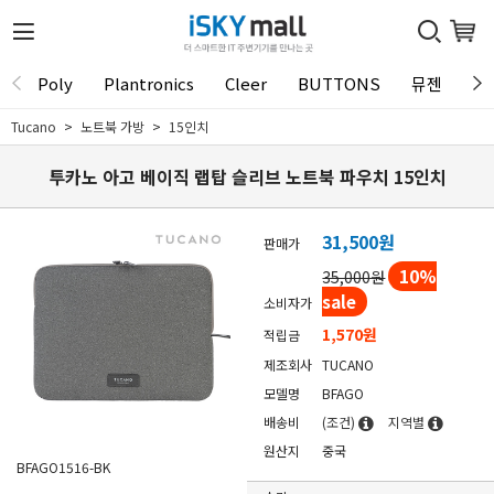
Poly
Plantronics
Cleer
BUTTONS
뮤젠
Tu
Tucano
노트북 가방
15인치
투카노 아고 베이직 랩탑 슬리브 노트북 파우치 15인치
31,500
원
판매가
10
%
35,000원
sale
소비자가
1,570원
적립금
제조회사
TUCANO
모델명
BFAGO
배송비
(조건)
지역별
원산지
중국
BFAGO1516-BK