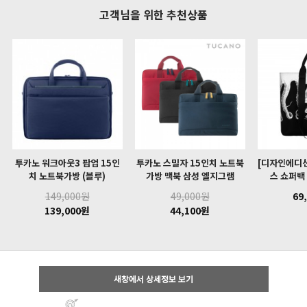
고객님을 위한 추천상품
투카노 워크아웃3 팝업 15인
투카노 스밀자 15인치 노트북
[디자인에디션
치 노트북가방 (블루)
가방 맥북 삼성 엘지그램
스 쇼퍼백
149,000원
49,000원
69
139,000원
44,100원
새창에서 상세정보 보기