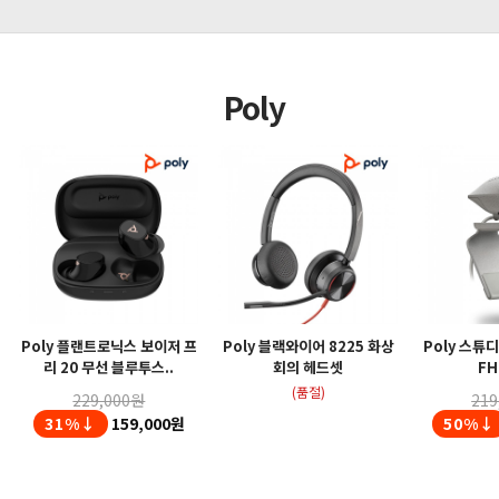
Poly
Poly 플랜트로닉스 보이저 프
Poly 블랙와이어 8225 화상
Poly 스튜
리 20 무선 블루투스..
회의 헤드셋
FH
(품절)
229,000원
219
31%↓
159,000원
50%↓