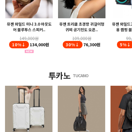
뮤젠 와일드 미니 3.0 아웃도
뮤젠 트리클 초경랑 귀걸이형
뮤젠 와일드고
어 블루투스 스피커..
귀찌 공기전도 오픈..
용 캠핑 블
149,000원
109,000원
99
10%↓
134,000원
30%↓
76,300원
5%↓
투카노
TUCANO