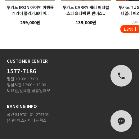
투카노 IRON 아이언 여행용
투카노 CARRY 캐리 버티컬
투카노 TUG
캐리어 폴리카보네이..
쇼퍼 숄더백 큰 캔버스..
데일리 비즈
259,000원
139,000원
229
13%↓
CUSTOMER CENTER
1577-7186
평일 10:00~ 17:00
점심시간 12:00 ~ 13:00
토요일,일요일,공휴일휴무
BANKING INFO
국민 519701-01-274705
(주)아이스카이네트웍스