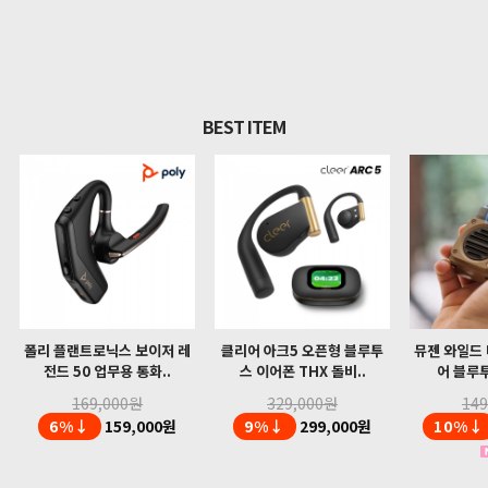
BEST ITEM
폴리 플랜트로닉스 보이저 레
클리어 아크5 오픈형 블루투
뮤젠 와일드 
전드 50 업무용 통화..
스 이어폰 THX 돌비..
어 블루투
169,000원
329,000원
14
6%↓
159,000원
9%↓
299,000원
10%↓