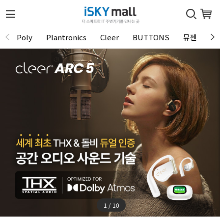
Poly
Plantronics
Cleer
BUTTONS
뮤젠
Tu
1 / 10