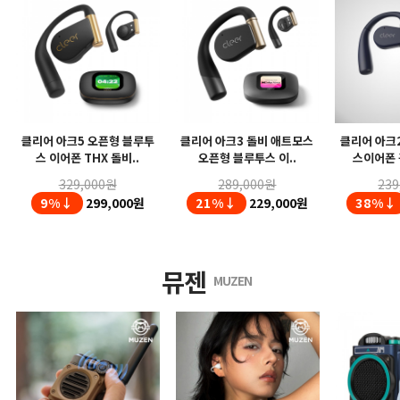
클리어 아크5 오픈형 블루투
클리어 아크3 돌비 애트모스
클리어 아크
스 이어폰 THX 돌비..
오픈형 블루투스 이..
스이어폰 
329,000원
289,000원
239
9%↓
299,000원
21%↓
229,000원
38%↓
뮤젠
MUZEN