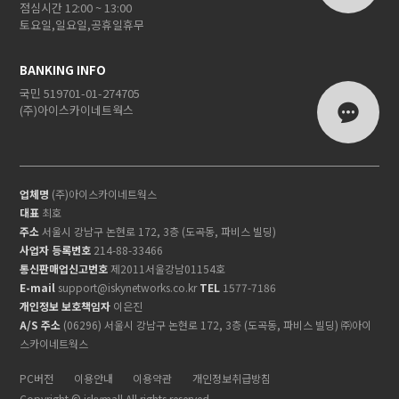
점심시간 12:00 ~ 13:00
토요일,일요일,공휴일휴무
BANKING INFO
국민 519701-01-274705
(주)아이스카이네트웍스
업체명
(주)아이스카이네트웍스
대표
최호
주소
서울시 강남구 논현로 172, 3층 (도곡동, 파비스 빌딩)
사업자 등록번호
214-88-33466
통신판매업신고번호
제2011서울강남01154호
E-mail
support@iskynetworks.co.kr
TEL
1577-7186
개인정보 보호책임자
이은진
A/S 주소
(06296) 서울시 강남구 논현로 172, 3층 (도곡동, 파비스 빌딩) ㈜아이
스카이네트웍스
PC버전
이용안내
이용약관
개인정보취급방침
Copyright © iskymall All rights reserved.