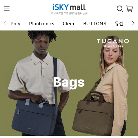
Poly
Plantronics
Cleer
BUTTONS
뮤젠
Tu
1 / 0