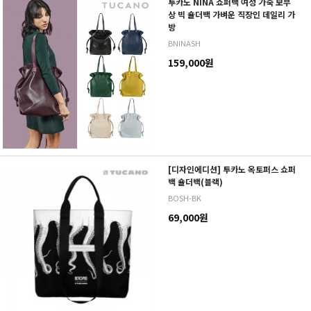
투카노 NINA 쇼퍼백 여성 가죽 보부
상 빅 숄더백 가벼운 직장인 데일리 가
방
BNINASH
159,000원
[디자인에디션] 투카노 옥토퍼스 쇼퍼
백 숄더백(블랙)
BOSH-BK
69,000원