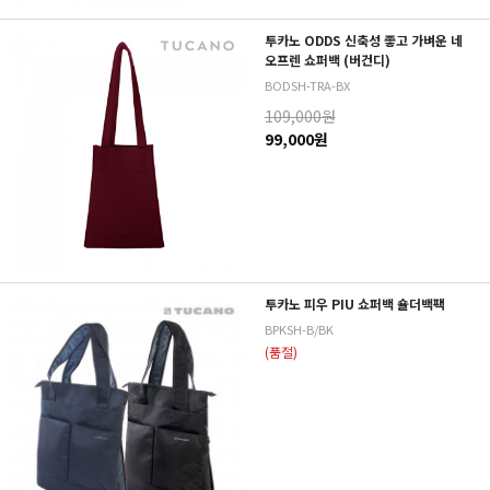
투카노 ODDS 신축성 좋고 가벼운 네
오프렌 쇼퍼백 (버건디)
BODSH-TRA-BX
109,000원
99,000원
투카노 피우 PIU 쇼퍼백 숄더백팩
BPKSH-B/BK
(품절)