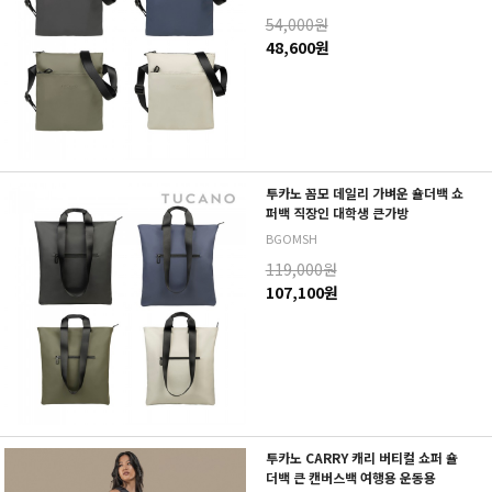
54,000원
48,600원
투카노 꼼모 데일리 가벼운 숄더백 쇼
퍼백 직장인 대학생 큰가방
BGOMSH
119,000원
107,100원
투카노 CARRY 캐리 버티컬 쇼퍼 숄
더백 큰 캔버스백 여행용 운동용