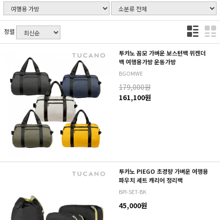
정렬
투카노 꼼모 가벼운 보스턴백 위켄더
백 여행용가방 운동가방
BGOMWE
179,000원
161,100원
투카노 PIEGO 초경량 가벼운 여행용
파우치 세트 캐리어 정리백
BPI-SET-BK
45,000원