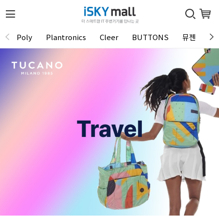
Poly
Plantronics
Cleer
BUTTONS
뮤젠
Tu
1 / 0