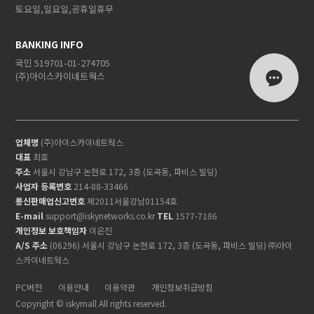
토요일,일요일,공휴일휴무
BANKING INFO
국민 519701-01-274705
(주)아이스카이네트웍스
업체명
(주)아이스카이네트웍스
대표
최호
주소
서울시 강남구 논현로 172, 3층 (도곡동, 파비스 빌딩)
사업자 등록번호
214-88-33466
통신판매업신고번호
제2011서울강남01154호
E-mail
support@iskynetworks.co.kr
TEL
1577-7186
개인정보 보호책임자
이은진
A/S 주소
(06296) 서울시 강남구 논현로 172, 3층 (도곡동, 파비스 빌딩) ㈜아이
스카이네트웍스
PC버전
이용안내
이용약관
개인정보취급방침
Copyright © iskymall All rights reserved.