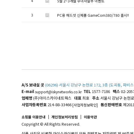
4
5월 2~3개월 무이자할부 이벤트
3
PC용 헤드셋 신제품 GameCom380/780 출시!!
A/S 보내실 곳
(06296) 서울시 강남구 논현로 172, 3층 (도곡동, 
E-mail
TEL
1577-7186
팩스
02-205
support@iskynetworks.co.kr
업체명
(주)아이스카이네트웍스
대표
최호
주소
서울시 강남구 논현로 1
사업자등록번호
214-88-33466
통신판매번호
제201
[사업자정보확인]
|
|
쇼핑몰 이용안내
개인정보처리방침
이용약관
Copyright © All Rights Reserved.
상품 사진을 비롯한 아이스카이몰의 모든 컨텐츠는 저작권법 제 98조에