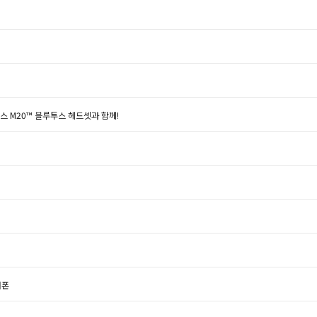
스 M20™ 블루투스 헤드셋과 함께!
어폰