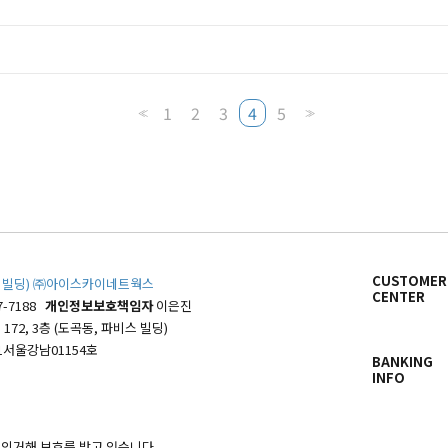
1
2
3
4
5
<<
>>
CUSTOMER
파비스 빌딩) ㈜아이스카이네트웍스
CENTER
7-7188
개인정보보호책임자
이은진
72, 3층 (도곡동, 파비스 빌딩)
1서울강남01154호
BANKING
INFO
 의거해 보호를 받고 있습니다.