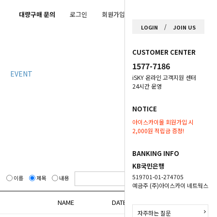
대량구매 문의
로그인
회원가입
마이페이지
/
LOGIN
JOIN US
CUSTOMER CENTER
1577-7186
EVENT
iSKY 온라인 고객지원 센터
24시간 운영
NOTICE
아이스카이몰 회원가입 시
2,000원 적립금 증정!
BANKING INFO
KB국민은행
519701-01-274705
이름
제목
내용
예금주 (주)아이스카이 네트웍스
NAME
DATE
HITS
자주하는 질문