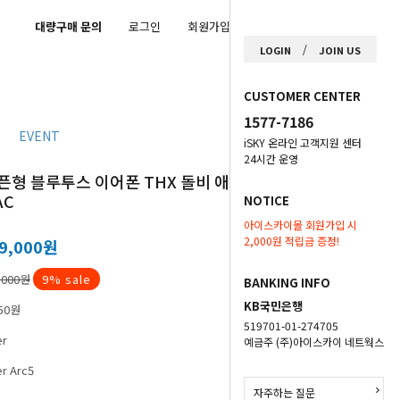
대량구매 문의
로그인
회원가입
마이페이지
/
LOGIN
JOIN US
CUSTOMER CENTER
1577-7186
EVENT
iSKY 온라인 고객지원 센터
24시간 운영
픈형 블루투스 이어폰 THX 돌비 애트모스
AC
NOTICE
아이스카이몰 회원가입 시
2,000원 적립금 증정!
9,000
원
,000원
9
% sale
BANKING INFO
KB국민은행
50원
519701-01-274705
er
예금주 (주)아이스카이 네트웍스
er Arc5
자주하는 질문