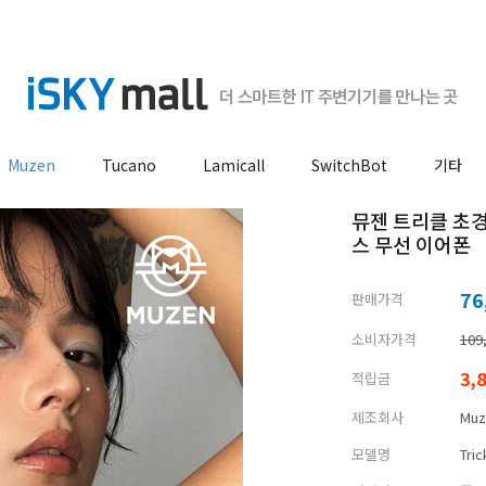
Muzen
Tucano
Lamicall
SwitchBot
기타
뮤젠 트리클 초
스 무선 이어폰
76
판매가격
소비자가격
109
3,
적립금
제조회사
Muz
모델명
Tric