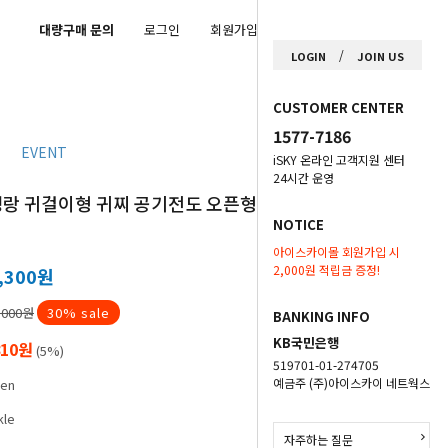
대량구매 문의
로그인
회원가입
마이페이지
/
LOGIN
JOIN US
CUSTOMER CENTER
1577-7186
EVENT
iSKY 온라인 고객지원 센터
24시간 운영
경랑 귀걸이형 귀찌 공기전도 오픈형 블루투
NOTICE
아이스카이몰 회원가입 시
2,000원 적립금 증정!
,300
원
,000원
30
% sale
BANKING INFO
KB국민은행
810원
(5%)
519701-01-274705
예금주 (주)아이스카이 네트웍스
en
kle
자주하는 질문