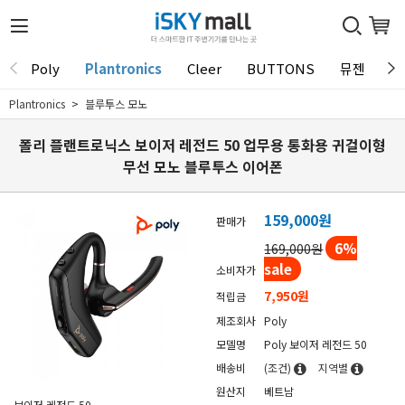
Poly
Plantronics
Cleer
BUTTONS
뮤젠
T
Plantronics
블루투스 모노
폴리 플랜트로닉스 보이저 레전드 50 업무용 통화용 귀걸이형
무선 모노 블루투스 이어폰
159,000원
판매가
6
%
169,000원
sale
소비자가
7,950원
적립금
제조회사
Poly
모델명
Poly 보이저 레전드 50
배송비
(조건)
지역별
원산지
베트남
보이저 레전드 50