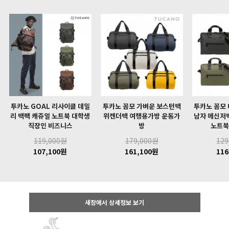
투카노 GOAL 리사이클 데일
투카노 꼼모 가벼운 보스턴백
투카노 꼼모
리 백팩 캐쥬얼 노트북 대학생
위켄더백 여행용가방 운동가
남자 메신저
직장인 비즈니스
방
노트북
119,000원
179,000원
129
107,100원
161,100원
116
새창에서 상세정보 보기