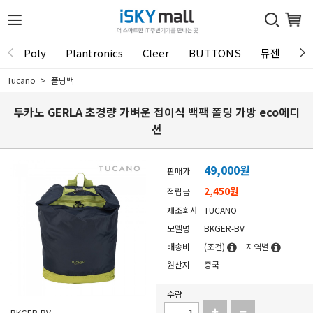
Poly
Plantronics
Cleer
BUTTONS
뮤젠
Tu
Tucano
폴딩백
투카노 GERLA 초경량 가벼운 접이식 백팩 폴딩 가방 eco에디
션
49,000
원
판매가
2,450원
적립금
제조회사
TUCANO
모델명
BKGER-BV
배송비
(조건)
지역별
원산지
중국
수량
BKGER-BV