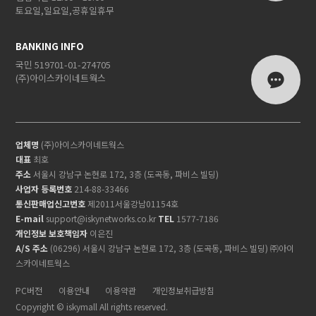
토요일,일요일,공휴일휴무
BANKING INFO
국민 519701-01-274705
(주)아이스카이네트웍스
업체명
(주)아이스카이네트웍스
대표
최호
주소
서울시 강남구 논현로 172, 3층 (도곡동, 파비스 빌딩)
사업자 등록번호
214-88-33466
통신판매업신고번호
제2011서울강남01154호
E-mail
support@iskynetworks.co.kr
TEL
1577-7186
개인정보 보호책임자
이은진
A/S 주소
(06296) 서울시 강남구 논현로 172, 3층 (도곡동, 파비스 빌딩) ㈜아이
스카이네트웍스
PC버전
이용안내
이용약관
개인정보취급방침
Copyright © iskymall All rights reserved.