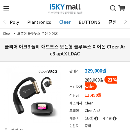
Poly
Plantronics
Cleer
BUTTONS
뮤젠
Tu
Cleer
오픈형 블루투스 무선 이어폰
클리어 아크3 돌비 애트모스 오픈형 블루투스 이어폰 Cleer Ar
c3 aptX LDAC
229,000
원
판매가
21
%
289,000원
sale
소비자가
11,450원
적립금
제조회사
Cleer
모델명
Cleer Arc3
배송비
(조건)
지역별
원산지
중국
클리어 아크3