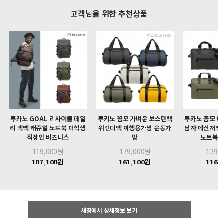
고객님을 위한 추천상품
투카노 GOAL 리사이클 데일
투카노 꼼모 가벼운 보스턴백
투카노 꼼모
리 백팩 캐쥬얼 노트북 대학생
위켄더백 여행용가방 운동가
남자 메신저
직장인 비즈니스
방
노트북
119,000원
179,000원
129
107,100원
161,100원
116
새창에서 상세정보 보기