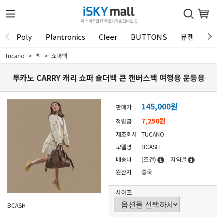
Poly
Plantronics
Cleer
BUTTONS
뮤젠
Tu
Tucano
백
쇼퍼백
투카노 CARRY 캐리 쇼퍼 숄더백 큰 캔버스백 여행용 운동용
145,000
원
판매가
7,250원
적립금
제조회사
TUCANO
모델명
BCASH
배송비
(조건)
지역별
원산지
중국
사이즈
BCASH