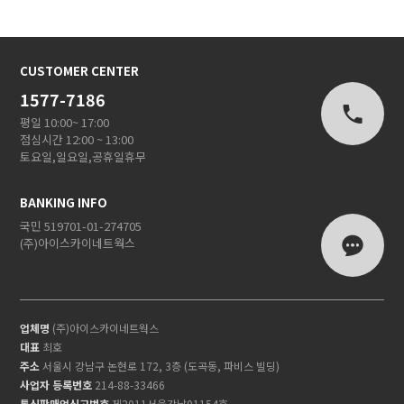
CUSTOMER CENTER
1577-7186
평일 10:00~ 17:00
점심시간 12:00 ~ 13:00
토요일,일요일,공휴일휴무
BANKING INFO
국민 519701-01-274705
(주)아이스카이네트웍스
업체명
(주)아이스카이네트웍스
대표
최호
주소
서울시 강남구 논현로 172, 3층 (도곡동, 파비스 빌딩)
사업자 등록번호
214-88-33466
통신판매업신고번호
제2011서울강남01154호