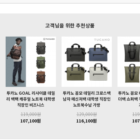
고객님을 위한 추천상품
투카노 GOAL 리사이클 데일
투카노 꼼모 데일리 크로스백
투카노 꼼모 
리 백팩 캐쥬얼 노트북 대학생
남자 메신저백 대학생 직장인
더백 쇼퍼백 
직장인 비즈니스
노트북수납 가방
119,000원
129,000원
119
107,100원
116,100원
107