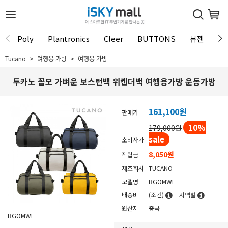
Poly
Plantronics
Cleer
BUTTONS
뮤젠
Tu
Tucano
여행용 가방
여행용 가방
투카노 꼼모 가벼운 보스턴백 위켄더백 여행용가방 운동가방
161,100
원
판매가
10
%
179,000원
sale
소비자가
8,050원
적립금
제조회사
TUCANO
모델명
BGOMWE
배송비
(조건)
지역별
원산지
중국
BGOMWE