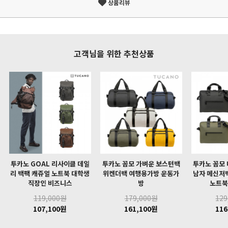
상품리뷰
고객님을 위한 추천상품
투카노 GOAL 리사이클 데일
투카노 꼼모 가벼운 보스턴백
투카노 꼼모
리 백팩 캐쥬얼 노트북 대학생
위켄더백 여행용가방 운동가
남자 메신저
직장인 비즈니스
방
노트북
119,000원
179,000원
129
107,100원
161,100원
116