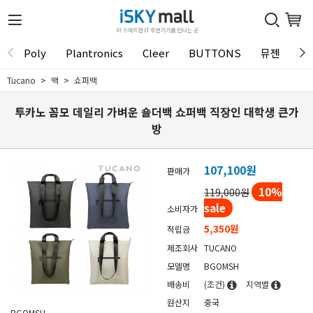
Poly
Plantronics
Cleer
BUTTONS
뮤젠
Tu
Tucano
백
쇼퍼백
투카노 꼼모 데일리 가벼운 숄더백 쇼퍼백 직장인 대학생 큰가
방
107,100
원
판매가
10
%
119,000원
sale
소비자가
5,350원
적립금
제조회사
TUCANO
모델명
BGOMSH
배송비
(조건)
지역별
원산지
중국
BGOMSH