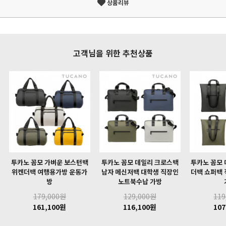
상품리뷰
고객님을 위한 추천상품
투카노 꼼모 가벼운 보스턴백
투카노 꼼모 데일리 크로스백
투카노 꼼모 
위켄더백 여행용가방 운동가
남자 메신저백 대학생 직장인
더백 쇼퍼백 
방
노트북수납 가방
179,000원
129,000원
119
161,100원
116,100원
107