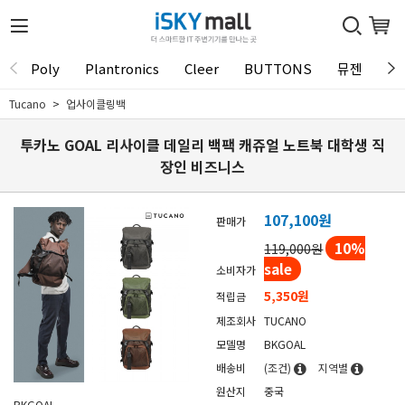
Poly
Plantronics
Cleer
BUTTONS
뮤젠
Tu
Tucano
업사이클링백
투카노 GOAL 리사이클 데일리 백팩 캐쥬얼 노트북 대학생 직
장인 비즈니스
107,100
원
판매가
10
%
119,000원
sale
소비자가
5,350원
적립금
제조회사
TUCANO
모델명
BKGOAL
배송비
(조건)
지역별
원산지
중국
BKGOAL