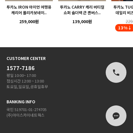
투카노 IRON 아이언 여행용
투카노 CARRY 캐리 버티컬
투카노 TUG
캐리어 폴리카보네이..
쇼퍼 숄더백 큰 캔버스..
데일리 비즈
259,000원
139,000원
229
13%↓
CUSTOMER CENTER
1577-7186
평일 10:00~ 17:00
점심시간 12:00 ~ 13:00
토요일,일요일,공휴일휴무
BANKING INFO
국민 519701-01-274705
(주)아이스카이네트웍스