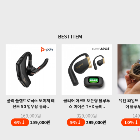
BEST ITEM
폴리 플랜트로닉스 보이저 레
클리어 아크5 오픈형 블루투
뮤젠 와일드 
전드 50 업무용 통화..
스 이어폰 THX 돌비..
어 블루투
169,000원
329,000원
14
6%↓
159,000원
9%↓
299,000원
10%↓