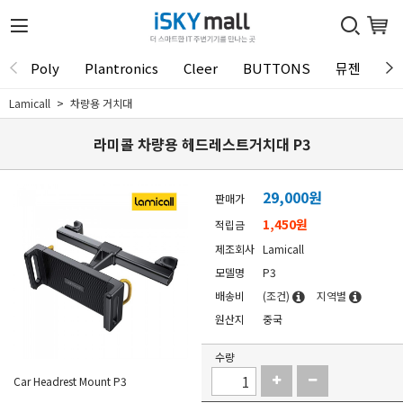
Poly
Plantronics
Cleer
BUTTONS
뮤젠
Tu
Lamicall
차량용 거치대
라미콜 차량용 헤드레스트거치대 P3
29,000
원
판매가
1,450원
적립금
제조회사
Lamicall
모델명
P3
배송비
(조건)
지역별
원산지
중국
수량
Car Headrest Mount P3