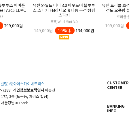
 블루투스 이어폰
뮤젠 와일드 미니 3.0 아웃도어 블루투
뮤젠 트리클 초
r Arc5 LDAC
스 스피커 FM라디오 휴대용 무선 캠핑
전도 오픈형 
스피커
크5
트리클 
뮤젠)Wild Mini 3.0
↓
299,000원
109,000원
149,000원
10%↓
134,000원
CUSTOMER
파비스 빌딩) ㈜아이스카이네트웍스
CENTER
7-7188
개인정보보호책임자
이은진
72, 3층 (도곡동, 파비스 빌딩)
1서울강남01154호
BANKING
INFO