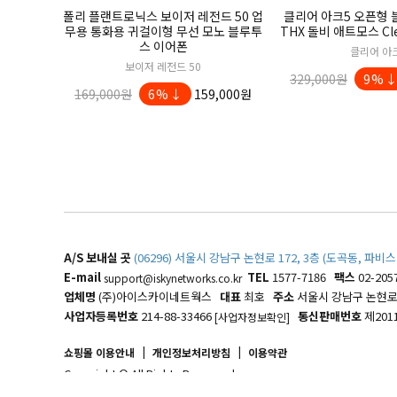
폴리 플랜트로닉스 보이저 레전드 50 업
클리어 아크5 오픈형
무용 통화용 귀걸이형 무선 모노 블루투
THX 돌비 애트모스 Clee
스 이어폰
클리어 아
보이저 레전드 50
329,000원
9%
169,000원
6%↓
159,000원
A/S 보내실 곳
(06296) 서울시 강남구 논현로 172, 3층 (도곡동, 
E-mail
TEL
1577-7186
팩스
02-205
support@iskynetworks.co.kr
업체명
(주)아이스카이네트웍스
대표
최호
주소
서울시 강남구 논현로 1
사업자등록번호
214-88-33466
통신판매번호
제201
[사업자정보확인]
|
|
쇼핑몰 이용안내
개인정보처리방침
이용약관
Copyright © All Rights Reserved.