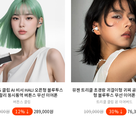
 클립 AI 비서 HALI 오픈형 블루투스
뮤젠 트리클 초경랑 귀걸이형 귀찌 
할리 동시통역 버튼스 무선 이어폰
형 블루투스 무선 이어폰
버튼스 클립
트리클 클립 온 이어버드
000원
12%↓
289,000원
109,000원
30%↓
76,