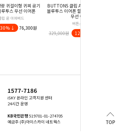
경랑 귀걸이형 귀찌 공기
BUTTONS 클립 AI 비서 HALI 오픈형
블루투스 무선 이어폰
블루투스 이어폰 할리 동시통역 버튼스
무선 이어폰
클립 온 이어버드
버튼스 클립
30%↓
76,300원
329,000원
12%↓
289,000원
1577-7186
iSKY 온라인 고객지원 센터
24시간 운영
KB국민은행
519701-01-274705
예금주 (주)아이스카이 네트웍스
TOP