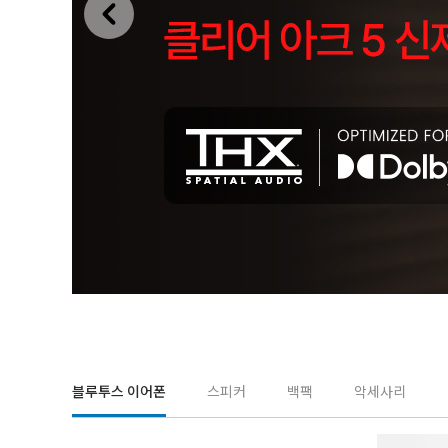
블루투스 이어폰
스피커
백팩
악세사리