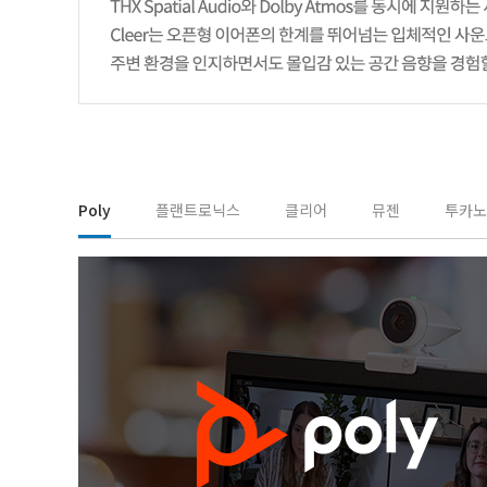
Poly
플랜트로닉스
클리어
뮤젠
투카노