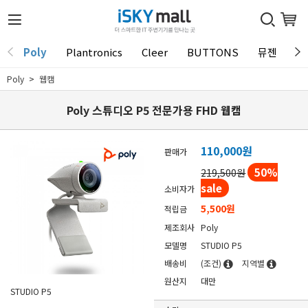
Poly
Plantronics
Cleer
BUTTONS
뮤젠
T
Poly
웹캠
Poly 스튜디오 P5 전문가용 FHD 웹캠
110,000
원
판매가
50
%
219,500원
sale
소비자가
5,500원
적립금
제조회사
Poly
모델명
STUDIO P5
배송비
(조건)
지역별
원산지
대만
STUDIO P5