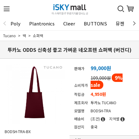
Poly
Plantronics
Cleer
BUTTONS
뮤젠
Tu
Tucano
백
쇼퍼백
투카노 ODDS 신축성 좋고 가벼운 네오프렌 쇼퍼백 (버건디)
99,000
원
판매가
9
%
109,000원
sale
소비자가
4,950원
적립금
제조회사
투카노 TUCANO
모델명
BODSH-TRA
배송비
(조건)
지역별
원산지
중국
BODSH-TRA-BX