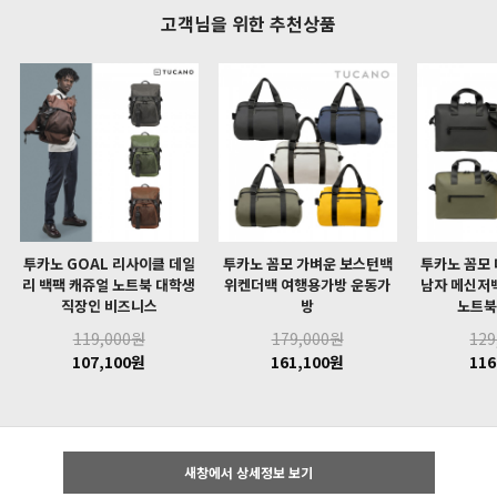
고객님을 위한 추천상품
투카노 GOAL 리사이클 데일
투카노 꼼모 가벼운 보스턴백
투카노 꼼모
리 백팩 캐쥬얼 노트북 대학생
위켄더백 여행용가방 운동가
남자 메신저
직장인 비즈니스
방
노트북
119,000원
179,000원
129
107,100원
161,100원
116
새창에서 상세정보 보기