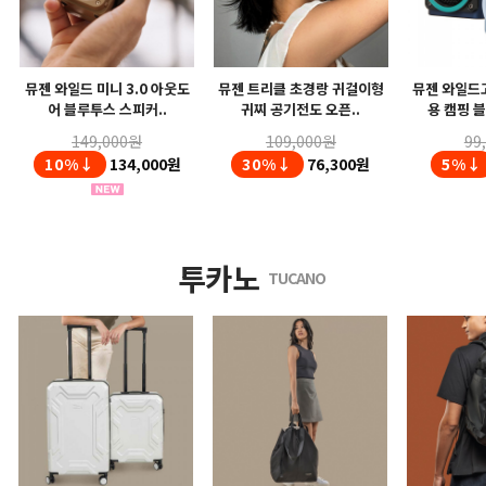
뮤젠 와일드 미니 3.0 아웃도
뮤젠 트리클 초경랑 귀걸이형
뮤젠 와일드고
어 블루투스 스피커..
귀찌 공기전도 오픈..
용 캠핑 블
149,000원
109,000원
99
10%↓
134,000원
30%↓
76,300원
5%↓
투카노
TUCANO