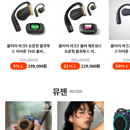
클리어 아크5 오픈형 블루투
클리어 아크3 돌비 애트모스
클리어 아크
스 이어폰 THX 돌비..
오픈형 블루투스 이..
스이어폰 
329,000원
289,000원
239
9%↓
299,000원
21%↓
229,000원
38%↓
뮤젠
MUZEN