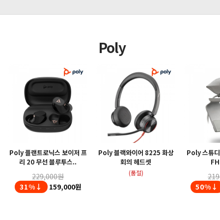
Poly
Poly 플랜트로닉스 보이저 프
Poly 블랙와이어 8225 화상
Poly 스튜
리 20 무선 블루투스..
회의 헤드셋
FH
(품절)
229,000원
219
31%↓
159,000원
50%↓