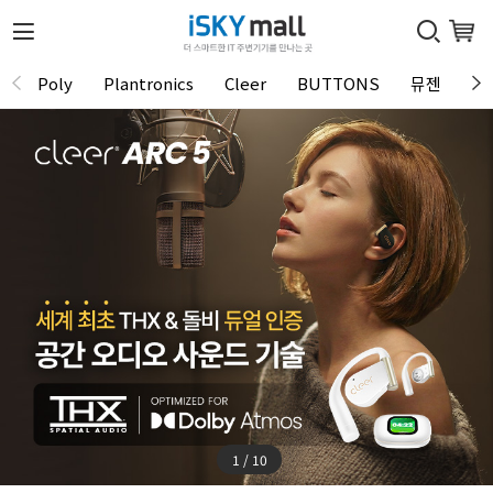
Poly
Plantronics
Cleer
BUTTONS
뮤젠
Tu
1 / 10