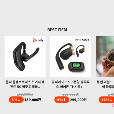
BEST ITEM
폴리 플랜트로닉스 보이저 레
클리어 아크5 오픈형 블루투
뮤젠 와일드 
전드 50 업무용 통화..
스 이어폰 THX 돌비..
어 블루투
169,000원
329,000원
14
6%↓
159,000원
9%↓
299,000원
10%↓