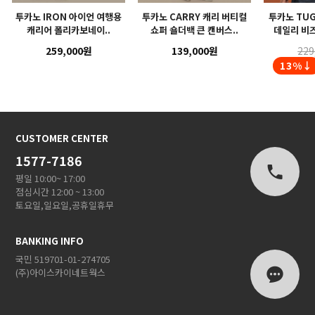
투카노 IRON 아이언 여행용
투카노 CARRY 캐리 버티컬
투카노 TUG
캐리어 폴리카보네이..
쇼퍼 숄더백 큰 캔버스..
데일리 비즈
259,000원
139,000원
229
13%↓
CUSTOMER CENTER
1577-7186
평일 10:00~ 17:00
점심시간 12:00 ~ 13:00
토요일,일요일,공휴일휴무
BANKING INFO
국민 519701-01-274705
(주)아이스카이네트웍스